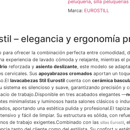
peluqueria
,
silla peluqueria
Marca:
EUROSTILL
til – elegancia y ergonomía p
 para ofrecer la combinación perfecta entre comodidad, di
na experiencia de lavado cómoda y relajante, mientras el pr
drio
reforzada y
asiento deslizante
, este modelo se adapta 
s cervicales. Sus
apoyabrazos cromados
aportan un toque
so.El
lavacabezas Stil Eurostil
cuenta con
cerámica bascul
Su sistema es silencioso y suave, garantizando precisión y 
spacio de trabajo.Disponible en tres acabados elegantes —
n
ntes minimalistas y luminosos hasta salones clásicos o indu
bados, aportando una estética pulida y profesional.El tapiz
intensivo y fácil de limpiar. Su estructura es sólida, con re
tornos de trabajo exigentes.Combinado con las
, e
sillas Eurostil
ncia tanto del cliente como del estilista. Su confort y est