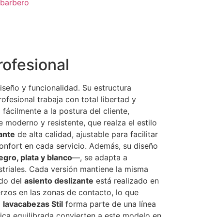
s barbero
rofesional
seño y funcionalidad. Su estructura
ofesional trabaja con total libertad y
fácilmente a la postura del cliente,
 moderno y resistente, que realza el estilo
ante
de alta calidad, ajustable para facilitar
confort en cada servicio. Además, su diseño
egro, plata y blanco
—, se adapta a
striales. Cada versión mantiene la misma
ado del
asiento deslizante
está realizado en
fuerzos en las zonas de contacto, lo que
l
lavacabezas Stil
forma parte de una línea
ética equilibrada convierten a este modelo en