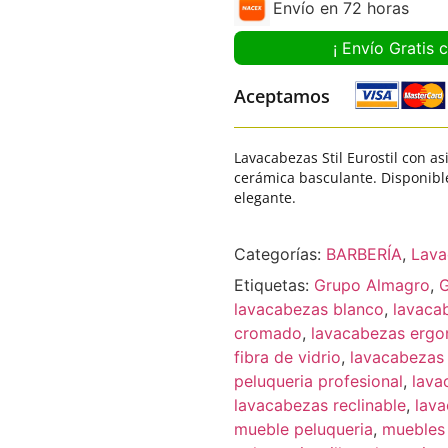
Envío en 72 horas
¡ Envío Gratis 
Aceptamos
Lavacabezas Stil Eurostil con as
cerámica basculante. Disponibl
elegante.
Categorías:
BARBERÍA
,
Lava
Etiquetas:
Grupo Almagro
,
G
lavacabezas blanco
,
lavaca
cromado
,
lavacabezas erg
fibra de vidrio
,
lavacabezas
peluqueria profesional
,
lava
lavacabezas reclinable
,
lava
mueble peluqueria
,
muebles