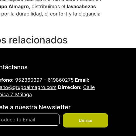
upo Almagro
, distribuimos el
lavacabezas
por la durabilidad, el confort y la elegancia
s relacionados
ntáctanos
efono:
952360397 – 619860275
Email:
iano@grupoalmagro.com
Dirrecion:
Calle
pica 7. Málaga
ete a nuestra Newsletter
Unirse