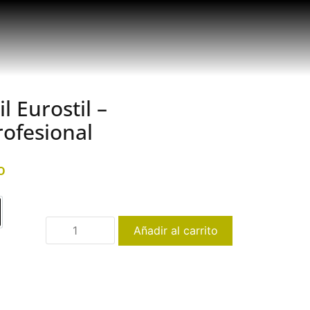
l Eurostil –
ofesional
o
mica Negra
gro
Añadir al carrito
amica Blanca