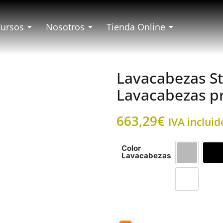
Cursos
Nosotros
Tienda Online
Lavacabezas Sti
Lavacabezas pr
663,29
€
IVA incluid
Color
Lavacabezas
Gris Cera
Ne
Negro Cer