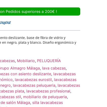
con Pedidos superiores a 200€ !
iento deslizante, base de fibra de vidrio y
e en negro, plata y blanco. Diseño ergonómico y
cabezas
,
Mobiliario
,
PELUQUERÍA
rupo Almagro Málaga
,
lava cabezas
,
bezas con asiento deslizante
,
lavacabezas
onómico
,
lavacabezas eurostil
,
lavacabezas
 negro
,
lavacabezas peluqueria
,
lavacabezas
cabezas plata
,
lavacabezas profesional
,
cabezas stil
,
mobiliario de peluqueria
,
 de salón Málaga
,
silla lavacabezas