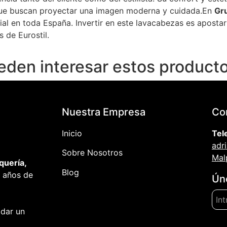
que buscan proyectar una imagen moderna y cuidada.En
Gr
al en toda España. Invertir en este lavacabezas es apostar 
 de Eurostil.
eden interesar estos producto
Nuestra Empresa
Co
Inicio
Tel
adr
Sobre Nosotros
Mal
quería,
Blog
 años de
Ún
 dar un