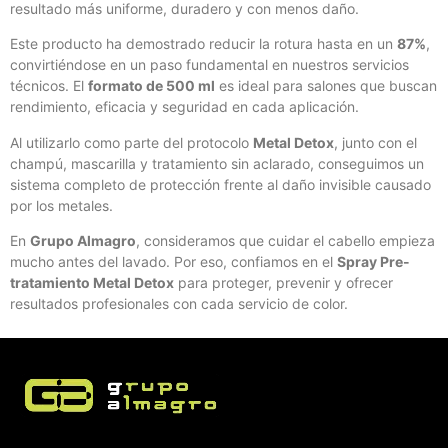
resultado más uniforme, duradero y con menos daño.
Este producto ha demostrado reducir la rotura hasta en un
87%
,
convirtiéndose en un paso fundamental en nuestros servicios
técnicos. El
formato de 500 ml
es ideal para salones que buscan
rendimiento, eficacia y seguridad en cada aplicación.
Al utilizarlo como parte del protocolo
Metal Detox
, junto con el
champú, mascarilla y tratamiento sin aclarado, conseguimos un
sistema completo de protección frente al daño invisible causado
por los metales.
En
Grupo Almagro
, consideramos que cuidar el cabello empieza
mucho antes del lavado. Por eso, confiamos en el
Spray Pre-
tratamiento Metal Detox
para proteger, prevenir y ofrecer
resultados profesionales con cada servicio de color.