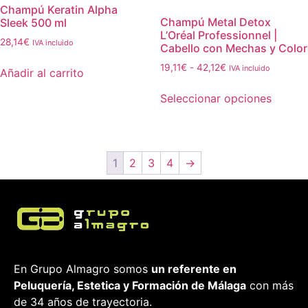
Champú Keratin Alpha
Champú Metal Detox
Sleek 500 ml
L’Oréal Professionnel |
28,14
€
IVA incluido
Cabello con Mechas y Color
19,11
€
-
42,12
€
IVA incluido
Añadir al carrito
Seleccionar opciones
1
2
3
4
→
En Grupo Almagro somos
un referente en
Peluquería, Estetica y Formación
de Málaga
con más
de 34 años de trayectoria.