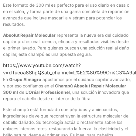
Este formato de 300 ml es perfecto para el uso diario en casa o
en el salón, y forma parte de una gama completa de reparación
avanzada que incluye mascarilla y sérum para potenciar los
resultados.
Absolut Repair Molecular
representa la nueva era del cuidado
capilar profesional: ciencia, eficacia y resultados visibles desde
el primer lavado. Para quienes buscan una solución real al daño
capilar, este champú es una apuesta segura.
https://www.youtube.com/watch?
v=dTueoa8ShpQ&ab_channel=L%E2%80%99Or%C3%A9alPr
En
Grupo Almagro
apostamos por el cuidado capilar avanzado,
y por eso confiamos en el
Champú Absolut Repair Molecular
300 ml
de
L’Oréal Professionnel
, una solución innovadora que
repara el cabello desde el interior de la fibra.
Este champú está formulado con péptidos y aminoácidos,
ingredientes clave que reconstruyen la estructura molecular del
cabello dañado. Su tecnología actúa directamente sobre los
enlaces internos rotos, restaurando la fuerza, la elasticidad y el
brillo natural desde el primer uso. Es ideal para cabellos