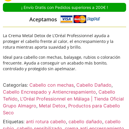
¡ Envío Gratis con Pedidos superiores a 200€ !
Aceptamos
La Crema Metal Detox de L’Oréal Professionnel ayuda a
proteger el cabello frente al calor, el encrespamiento y la
rotura mientras aporta suavidad y brillo.
Ideal para cabello con mechas, balayage, rubios o coloración
frecuente. Ayuda a conseguir un acabado más bonito,
controlado y protegido sin apelmazar.
Categorías:
Cabello con mechas
,
Cabello Dañado
,
Cabello Encrespado y Antiencrespamiento
,
Cabello
Teñido
,
L’Oréal Professionnel en Málaga | Tienda Oficial
Grupo Almagro
,
Metal Detox
,
Productos para Cabello
Seco
Etiquetas:
anti rotura cabello
,
cabello dañado
,
cabello
rubio
,
cabello sensibilizado
,
crema anti encrespamiento
,