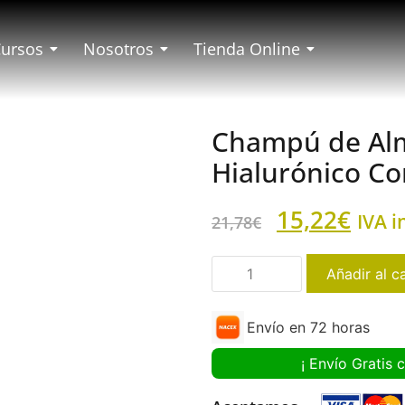
Cursos
Nosotros
Tienda Online
Champú de Alm
Hialurónico Co
15,22
€
IVA i
21,78
€
Añadir al ca
Envío en 72 horas
¡ Envío Gratis 