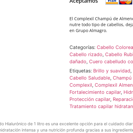
Aceptamos
El Complexil Champú de Almendr
nutre todo tipo de cabellos, de
en Grupo Almagro.
Categorías:
Cabello Colore
Cabello rizado
,
Cabello Rub
dañado
,
Cuero cabelludo c
Etiquetas:
Brillo y suavidad
,
Cabello Saludable
,
Champú c
Complexil
,
Complexil Almen
Fortalecimiento capilar
,
Hid
Protección capilar
,
Reparaci
Tratamiento capilar hidratan
Hialurónico de 1 litro es una excelente opción para el cuidado diar
dratación intensa y una nutrición profunda gracias a sus ingredient