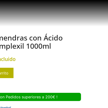
endras con Ácido
mplexil 1000ml
ncluido
rrito
con Pedidos superiores a 200€ !