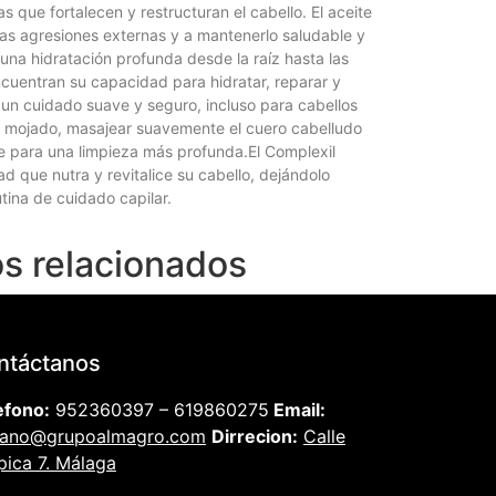
s que fortalecen y restructuran el cabello. El aceite
as agresiones externas y a mantenerlo saludable y
 una hidratación profunda desde la raíz hasta las
uentran su capacidad para hidratar, reparar y
za un cuidado suave y seguro, incluso para cabellos
lo mojado, masajear suavemente el cuero cabelludo
e para una limpieza más profunda.El Complexil
 que nutra y revitalice su cabello, dejándolo
tina de cuidado capilar.
s relacionados
ntáctanos
efono:
952360397 – 619860275
Email:
iano@grupoalmagro.com
Dirrecion:
Calle
pica 7. Málaga