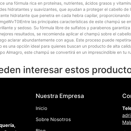
e una fórmula rica en proteínas, nutrientes, ácidos grasos y vitamina
es hidratantes y suavizantes, que ayudan a proteger el cabello de l
 potente hidratante que penetra en cada hebra capilar, proporcionando
geWvT0lEntre las principales características de este champú se enc
 brillante y sedoso. Su fórmula libre de sulfatos y parabenos garanti
mejores resultados, se recomienda aplicar el champú sobre el cabel
 luego aclarar abundantemente con agua. Este proceso puede repetirs
es una opción ideal para quienes buscan un producto de alta calidad
upo Almagro, este champú se convertirá en un imprescindible en tu ru
eden interesar estos producto
Nuestra Empresa
Co
Inicio
Tel
adr
Sobre Nosotros
Mal
quería,
Blog