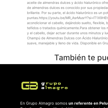
aceite de almendras dulces y ácido hialurónico ofrec
de almendras dulces es conocido por sus propiedad
brillante. Por su parte, el ácido hialurónico es un
puntas.https://youtu.be/MR_AsrMusrY?si=lT1X9HEtm
acondicionar el cabello, dejándolo suelto, flexible,
teñidos o tratados químicamente.Para obtener los 
y el cabello, dejar actuar durante unos minutos y
Champú de Almendras Dulces con Ácido Hialurónico 
suave, manejable y lleno de vida. Disponible en Gr
También te pu
En Grupo Almagro somos
un referente en Pelu