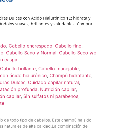
as Dulces con Ácido Hialurónico 1Lt hidrata y
jándolos suaves, brillantes y saludables. Compra
ado
,
Cabello encrespado
,
Cabello fino
,
io
,
Cabello Sano y Normal
,
Cabello Seco y/o
on caspa
Cabello brillante
,
Cabello manejable
,
on ácido hialurónico
,
Champú hidratante
,
dras Dulces
,
Cuidado capilar natural
,
ratación profunda
,
Nutrición capilar
,
ón capilar
,
Sin sulfatos ni parabenos
,
te
io de todo tipo de cabellos. Este champú ha sido
es naturales de alta calidad.La combinación de