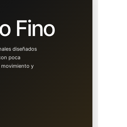
o Fino
onales diseñados
 con poca
s movimiento y