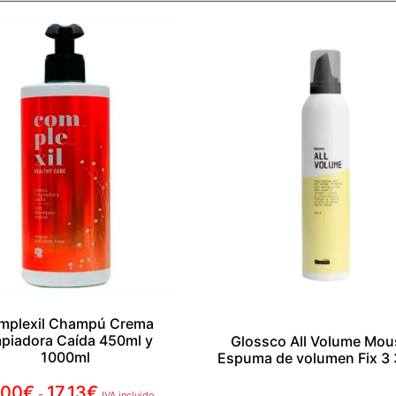
mplexil Champú Crema
mpiadora Caída 450ml y
Glossco All Volume Mou
1000ml
Espuma de volumen Fix 3
,00
€
17,13
€
-
IVA incluido