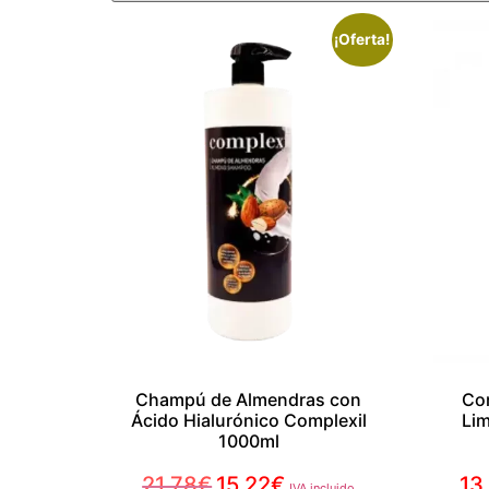
¡Oferta!
Champú de Almendras con
Co
Ácido Hialurónico Complexil
Li
1000ml
21,78
€
15,22
€
13
IVA incluido