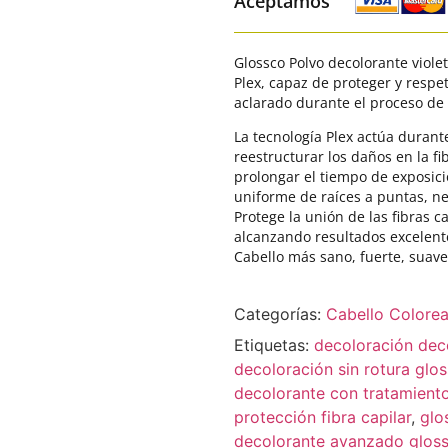
Aceptamos
Glossco Polvo decolorante viole
Plex, capaz de proteger y respe
aclarado durante el proceso de 
La tecnología Plex actúa durant
reestructurar los daños en la fi
prolongar el tiempo de exposici
uniforme de raíces a puntas, ne
Protege la unión de las fibras c
alcanzando resultados excelent
Cabello más sano, fuerte, suave 
Categorías:
Cabello Colore
Etiquetas:
decoloración dec
decoloración sin rotura glo
decolorante con tratamiento
protección fibra capilar
,
glo
decolorante avanzado glos