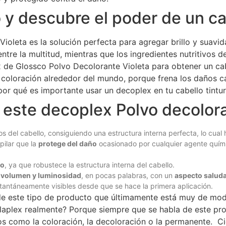
 y descubre el poder de un ca
ioleta es la solución perfecta para agregar brillo y suavid
ntre la multitud, mientras que los ingredientes nutritivos d
x de Glossco Polvo Decolorante Violeta para obtener un cab
 coloración alrededor del mundo, porque frena los daños c
r qué es importante usar un decoplex en tu cabello tintur
 este decoplex Polvo decoloran
s del cabello, consiguiendo una estructura interna perfecta, lo cual 
pilar que la
protege del daño
ocasionado por cualquier agente quími
lo
, ya que robustece la estructura interna del cabello.
 volumen y luminosidad
, en pocas palabras, con un
aspecto salud
stantáneamente visibles desde que se hace la primera aplicación.
e este tipo de producto que últimamente está muy de mod
olaplex realmente? Porque siempre que se habla de este pr
s como la coloración, la decoloración o la permanente. C