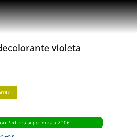
decolorante violeta
rrito
con Pedidos superiores a 200€ !