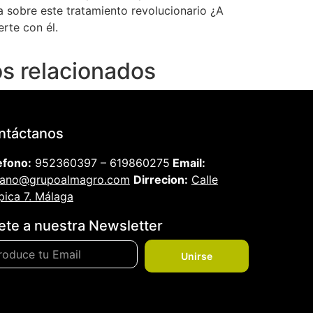
sobre este tratamiento revolucionario ¿A
rte con él.
s relacionados
ntáctanos
efono:
952360397 – 619860275
Email:
iano@grupoalmagro.com
Dirrecion:
Calle
pica 7. Málaga
ete a nuestra Newsletter
Unirse