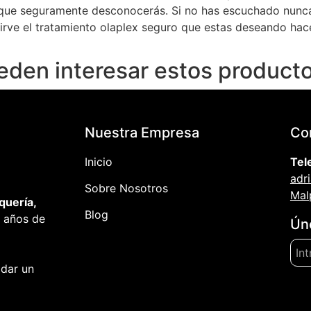
ue seguramente desconocerás. Si no has escuchado nunca 
rve el tratamiento olaplex seguro que estas deseando hace
eden interesar estos producto
Nuestra Empresa
Co
Inicio
Tel
adr
Sobre Nosotros
Mal
quería,
Blog
 años de
Ún
 dar un