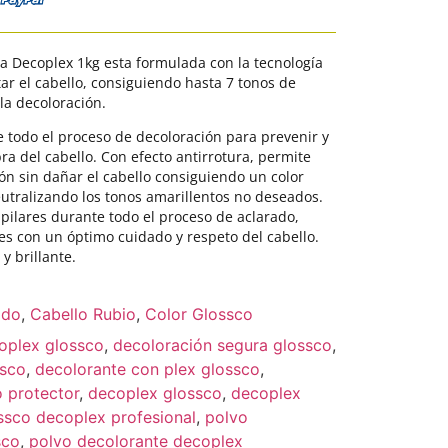
ta Decoplex 1kg esta formulada con la tecnología
tar el cabello, consiguiendo hasta 7 tonos de
la decoloración.
e todo el proceso de decoloración para prevenir y
bra del cabello. Con efecto antirrotura, permite
ón sin dañar el cabello consiguiendo un color
utralizando los tonos amarillentos no deseados.
apilares durante todo el proceso de aclarado,
es con un óptimo cuidado y respeto del cabello.
y brillante.
ado
,
Cabello Rubio
,
Color Glossco
oplex glossco
,
decoloración segura glossco
,
ssco
,
decolorante con plex glossco
,
 protector
,
decoplex glossco
,
decoplex
ssco decoplex profesional
,
polvo
sco
,
polvo decolorante decoplex