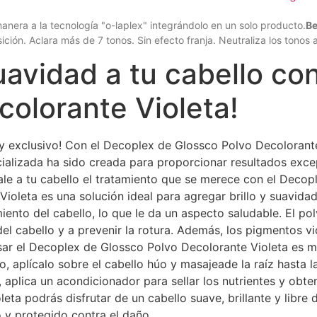
anera a la tecnología "o-laplex" integrándolo en un solo producto.
Be
ción. Aclara más de 7 tonos. Sin efecto franja. Neutraliza los tono
suavidad a tu cabello co
colorante Violeta!
y exclusivo! Con el Decoplex de Glossco Polvo Decolorante
cializada ha sido creada para proporcionar resultados exce
le a tu cabello el tratamiento que se merece con el Decop
ioleta es una solución ideal para agregar brillo y suavidad
ento del cabello, lo que le da un aspecto saludable. El po
el cabello y a prevenir la rotura. Además, los pigmentos vi
sar el Decoplex de Glossco Polvo Decolorante Violeta es m
, aplícalo sobre el cabello húo y masajeade la raíz hasta 
 aplica un acondicionador para sellar los nutrientes y obte
ta podrás disfrutar de un cabello suave, brillante y libre
 y protegido contra el daño.