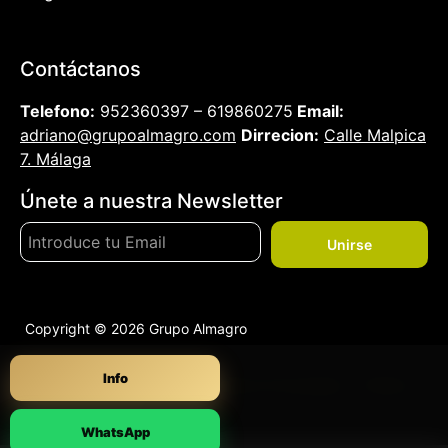
Contáctanos
Telefono:
952360397 – 619860275
Email:
adriano@grupoalmagro.com
Dirrecion:
Calle Malpica
7. Málaga
Únete a nuestra Newsletter
Unirse
Copyright © 2026 Grupo Almagro
Info
Política Devoluciones
|
Política Privacidad
|
Política
de Cookies (UE)
WhatsApp