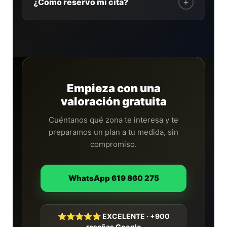
+
¿Cómo reservo mi cita?
demandadas en hombres como espalda,
pecho, hombros y cuello, con planes
Escríbenos por WhatsApp y reservamos tu
adaptados.
valoración gratuita sin compromiso.
Pedir
cita por WhatsApp →
Empieza con una
valoración gratuita
Cuéntanos qué zona te interesa y te
preparamos un plan a tu medida, sin
compromiso.
WhatsApp 619 860 275
⭐⭐⭐⭐⭐ EXCELENTE · +900
reseñas Google