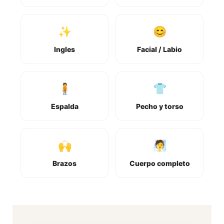
✨
😊
Ingles
Facial / Labio
🧍
👕
Espalda
Pecho y torso
🙌
🧖
Brazos
Cuerpo completo