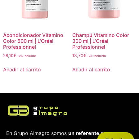
Acondicionador Vitamino
Champú Vitamino Color
Color 500 ml | L’Oréal
300 ml | L’Oréal
Professionnel
Professionnel
28,10
€
13,70
€
IVA incluido
IVA incluido
Añadir al carrito
Añadir al carrito
En Grupo Almagro somos
un referente en