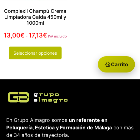
Complexil Champú Crema
Limpiadora Caída 450ml y
1000ml
13,00
€
17,13
€
-
IVA incluido
Seleccionar opciones
Carrito
En Grupo Almagro somos
un referente en
Peluquería, Estetica y Formación
de Málaga
con más
de 34 años de trayectoria.